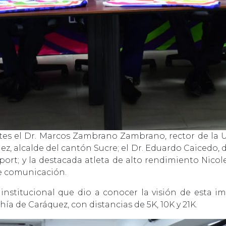
ntes el Dr. Marcos Zambrano Zambrano, rector de la U
ez, alcalde del cantón Sucre; el Dr. Eduardo Caicedo,
ort; y la destacada atleta de alto rendimiento Nicol
de comunicación.
 institucional que dio a conocer la visión de esta i
hía de Caráquez, con distancias de 5K, 10K y 21K.