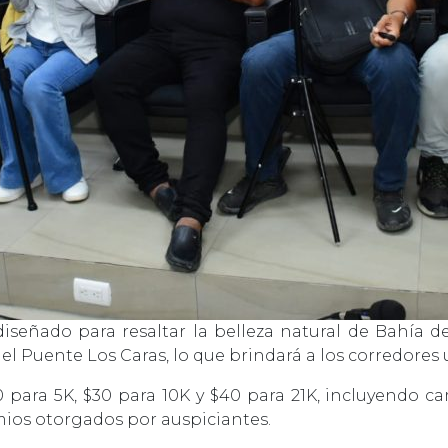
iseñado para resaltar la belleza natural de Bahía de
el Puente Los Caras, lo que brindará a los corredores 
0 para 5K, $30 para 10K y $40 para 21K, incluyendo 
mios otorgados por auspiciantes.