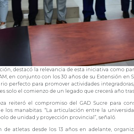
ción, destacó la relevancia de esta iniciativa como p
EAM, en conjunto con los 30 años de su Extensión en S
ario perfecto para promover actividades integradoras, c
es solo el comienzo de un legado que crecerá año tras
oza reiteró el compromiso del GAD Sucre para conso
 los manabitas. “La articulación entre la universida
lo de unidad y proyección provincial”, señaló.
n de atletas desde los 13 años en adelante, organi