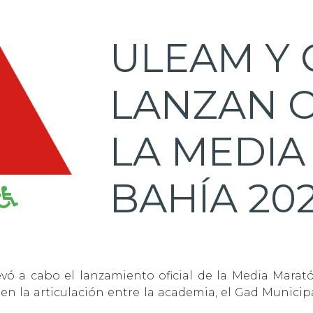
ULEAM Y 
LANZAN O
LA MEDI
BAHÍA 20
evó a cabo el lanzamiento oficial de la Media Marat
n la articulación entre la academia, el Gad Municip