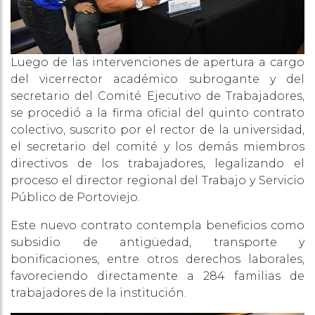
Luego de las intervenciones de apertura a cargo
del vicerrector académico subrogante y del
secretario del Comité Ejecutivo de Trabajadores,
se procedió a la firma oficial del quinto contrato
colectivo, suscrito por el rector de la universidad,
el secretario del comité y los demás miembros
directivos de los trabajadores, legalizando el
proceso el director regional del Trabajo y Servicio
Público de Portoviejo.
Este nuevo contrato contempla beneficios como
subsidio de antigüedad, transporte y
bonificaciones, entre otros derechos laborales,
favoreciendo directamente a 284 familias de
trabajadores de la institución.