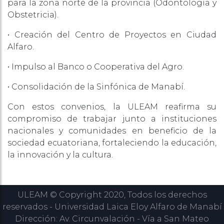
para la zona norte de la provincia (Odontología y
Obstetricia).
• Creación del Centro de Proyectos en Ciudad
Alfaro.
• Impulso al Banco o Cooperativa del Agro.
• Consolidación de la Sinfónica de Manabí.
Con estos convenios, la ULEAM reafirma su
compromiso de trabajar junto a instituciones
nacionales y comunidades en beneficio de la
sociedad ecuatoriana, fortaleciendo la educación,
la innovación y la cultura.
ULEAM © Copyright 2020, Todos los derechos
reservados - Universidad Laica Eloy Alfaro de Manabí
Dirección: Av. Circunvalación - Vía a San Mateo