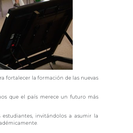
a fortalecer la formación de las nuevas
emos que el país merece un futuro más
estudiantes, invitándolos a asumir la
académicamente.