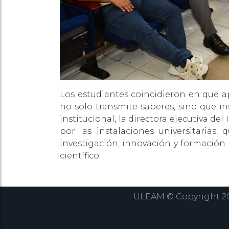
Los estudiantes coincidieron en que 
no solo transmite saberes, sino que in
institucional, la directora ejecutiva de
por las instalaciones universitarias,
investigación, innovación y formación 
científico.
ULEAM © Copyright 202