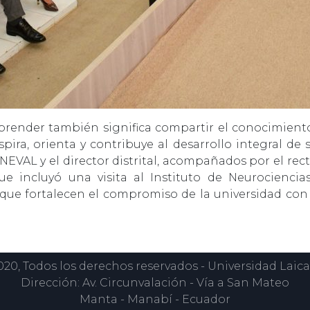
aprender también significa compartir el conocimien
spira, orienta y contribuye al desarrollo integral 
l INEVAL y el director distrital, acompañados por el re
 que incluyó una visita al Instituto de Neurocienc
que fortalecen el compromiso de la universidad con 
0, Todos los derechos reservados - Universidad Laica
Dirección: Av. Circunvalación - Vía a San Mateo
Manta - Manabí - Ecuador