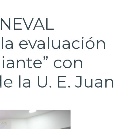
INEVAL
 la evaluación
iante” con
 la U. E. Juan