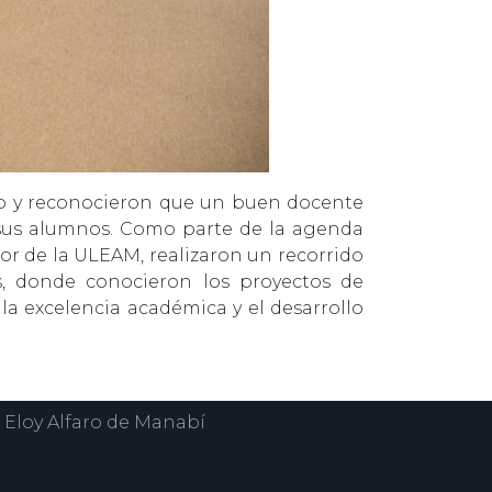
to y reconocieron que un buen docente
de sus alumnos. Como parte de la agenda
ctor de la ULEAM, realizaron un recorrido
ias, donde conocieron los proyectos de
la excelencia académica y el desarrollo
 Eloy Alfaro de Manabí