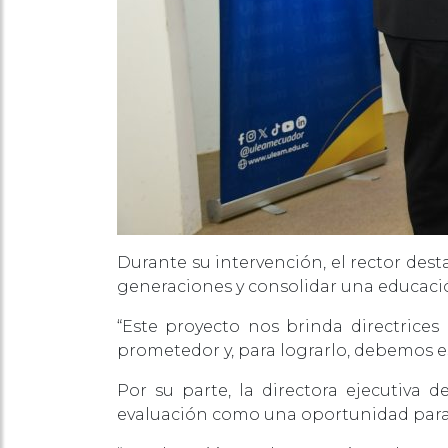
Durante su intervención, el rector des
generaciones y consolidar una educació
“Este proyecto nos brinda directrice
prometedor y, para lograrlo, debemos es
Por su parte, la directora ejecutiva
evaluación como una oportunidad para