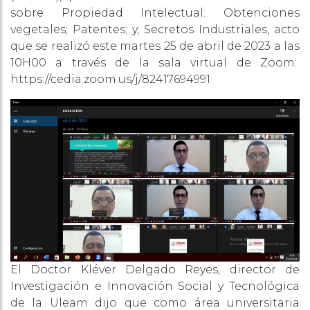
sobre Propiedad Intelectual: Obtenciones
vegetales; Patentes; y, Secretos Industriales, acto
que se realizó este martes 25 de abril de 2023 a las
10H00 a través de la sala virtual de Zoom:
https://cedia.zoom.us/j/82417694991
El Doctor Kléver Delgado Reyes, director de
Investigación e Innovación Social y Tecnológica
de la Uleam dijo que como área universitaria