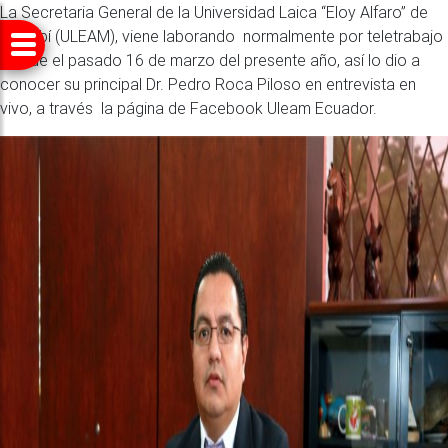
La Secretaria General de la Universidad Laica “Eloy Alfaro” de
Manabí (ULEAM), viene laborando normalmente por teletrabajo
desde el pasado 16 de marzo del presente año, así lo dio a
conocer su principal Dr. Pedro Roca Piloso en entrevista en
vivo, a través la página de Facebook Uleam Ecuador.