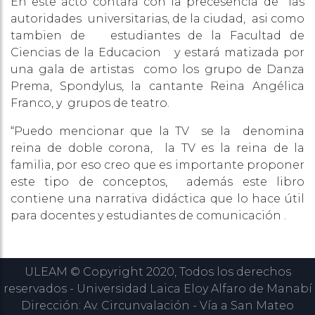
En este acto contará con la precesencia de las
autoridades universitarias, de la ciudad, asi como
tambien de estudiantes de la Facultad de
Ciencias de la Educacion y estará matizada por
una gala de artistas como los grupo de Danza
Prema, Spondylus, la cantante Reina Angélica
Franco, y grupos de teatro.
“Puedo mencionar que la TV se la denomina
reina de doble corona, la TV es la reina de la
familia, por eso creo que es importante proponer
este tipo de conceptos, además este libro
contiene una narrativa didáctica que lo hace útil
para docentes y estudiantes de comunicación .
ULEAM © Copyright 2020, Todos los derechos
reservados - Universidad Laica Eloy Alfaro de Manabí
Dirección: Av. Circunvalación - Vía a San Mateo