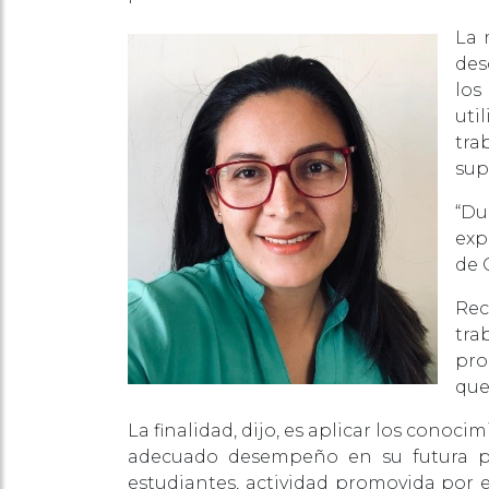
La 
des
los
uti
tra
sup
“Du
exp
de 
Rec
tra
pro
que
La finalidad, dijo, es aplicar los cono
adecuado desempeño en su futura pro
estudiantes, actividad promovida por e