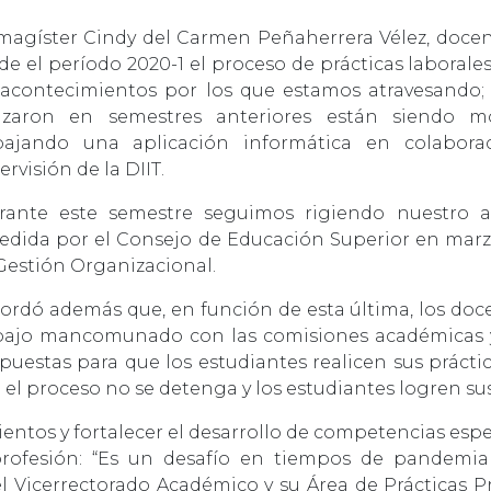
magíster Cindy del Carmen Peñaherrera Vélez, docen
de el período 2020-1 el proceso de prácticas laborale
 acontecimientos por los que estamos atravesando; 
lizaron en semestres anteriores están siendo m
bajando una aplicación informática en colabora
ervisión de la DIIT.
rante este semestre seguimos rigiendo nuestro ac
edida por el Consejo de Educación Superior en marzo
Gestión Organizacional.
ordó además que, en función de esta última, los doc
bajo mancomunado con las comisiones académicas y 
puestas para que los estudiantes realicen sus práctic
 el proceso no se detenga y los estudiantes logren sus
cimientos y fortalecer el desarrollo de competencias es
fesión: “Es un desafío en tiempos de pandemia l
l Vicerrectorado Académico y su Área de Prácticas P