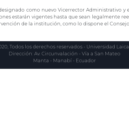
 designado como nuevo Vicerrector Administrativo y 
ciones estarán vigentes hasta que sean legalmente r
tervención de la institución, como lo dispone el Conse
0, Todos los derechos reservados - Universidad Laica
Dirección: Av. Circunvalación - Vía a San Mateo
Manta - Manabí - Ecuador