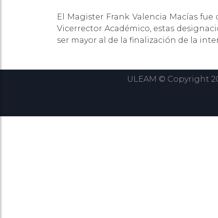
El Magister Frank Valencia Macías fue
Vicerrector Académico, estas designa
ser mayor al de la finalización de la in
ULEAM © Copyright 202