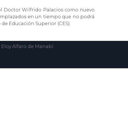
el Doctor Wilfrido Palacios como nuevo
eemplazados en un tiempo que no podrá
jo de Educación Superior (CES).
 Eloy Alfaro de Manabí