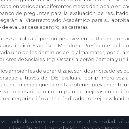
sada en varios días diferentes mesas de trabajo en ca
anco de preguntas para la evaluación de resultados 
ntregarán al Vicerrectorado Académico para su aproba
de evaluar casa adentro las carreras.
ntes se aplicará por primera vez en la Uleam, con a
dios, indicó Francisco Mendoza, Presidente del Com
a uno de los dominios de la alma mater, por el área
r Área de Sociales, Ing. Oscar Calderón Zamora y un 
 los ambientes de aprendizaje, son dos indicadores qu
versidad a través del DEI evaluará por primera vez a
dos, como medida que permita obtener previamente un
 sean necesarios como un plan de mejoras en acción 
su recategorización ante el indicado consejo evaluador
0, Todos los derechos reservados - Universidad Laica
Dirección: Av. Circunvalación - Vía a San Mateo