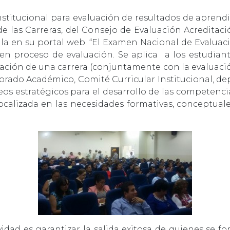
institucional para evaluación de resultados de apren
e las Carreras, del Consejo de Evaluación Acreditaci
a en su portal web: “El Examen Nacional de Evaluaci
 en proceso de evaluación. Se aplica a los estudian
ción de una carrera (conjuntamente con la evaluación
ctorado Académico, Comité Curricular Institucional, d
eos estratégicos para el desarrollo de las competenci
ocalizada en las necesidades formativas, conceptual
dad es garantizar la salida exitosa de quienes se fo