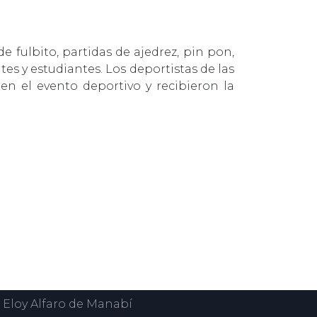
 fulbito, partidas de ajedrez, pin pon,
tes y estudiantes. Los deportistas de las
 en el evento deportivo y recibieron la
 Eloy Alfaro de Manabí