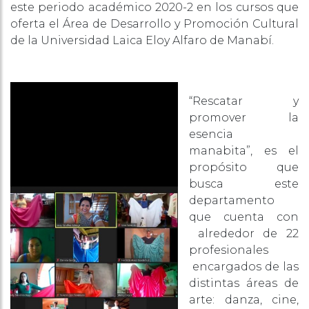
este periodo académico 2020-2 en los cursos que
oferta el Área de Desarrollo y Promoción Cultural
de la Universidad Laica Eloy Alfaro de Manabí.
“Rescatar y
promover la
esencia
manabita”, es el
propósito que
busca este
departamento
que cuenta con
alrededor de 22
profesionales
encargados de las
distintas áreas de
arte: danza, cine,