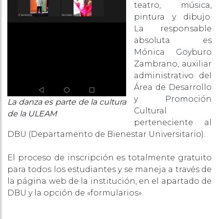
teatro, música,
pintura y dibujo.
La responsable
absoluta es
Mónica Goyburo
Zambrano, auxiliar
administrativo del
Área de Desarrollo
y Promoción
La danza es parte de la cultura
Cultural
de la ULEAM
perteneciente al
DBU (Departamento de Bienestar Universitario).
El proceso de inscripción es totalmente gratuito
para todos los estudiantes y se maneja a través de
la página web de la institución, en el apartado de
DBU y la opción de «formularios».