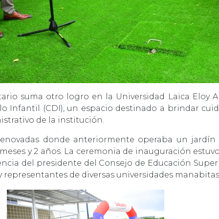
itario suma otro logro en la Universidad Laica Eloy 
 Infantil (CDI), un espacio destinado a brindar cuida
trativo de la institución.
 renovadas donde anteriormente operaba un jardín i
 meses y 2 años. La ceremonia de inauguración estuvo 
cia del presidente del Consejo de Educación Superior
 y representantes de diversas universidades manabitas