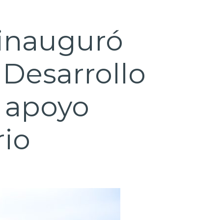
inauguró
 Desarrollo
n apoyo
rio