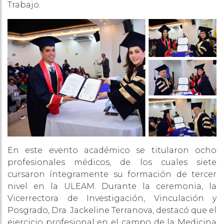
Trabajo.
En este evento académico se titularon ocho
profesionales médicos, de los cuales siete
cursaron íntegramente su formación de tercer
nivel en la ULEAM. Durante la ceremonia, la
Vicerrectora de Investigación, Vinculación y
Posgrado, Dra. Jackeline Terranova, destacó que el
ejercicio profesional en el campo de la Medicina