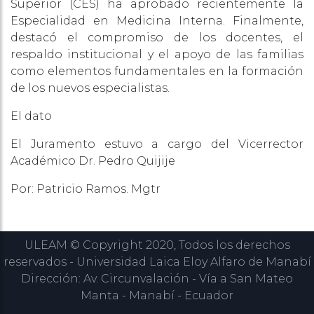
Superior (CES) ha aprobado recientemente la
Especialidad en Medicina Interna. Finalmente,
destacó el compromiso de los docentes, el
respaldo institucional y el apoyo de las familias
como elementos fundamentales en la formación
de los nuevos especialistas.
El dato
El Juramento estuvo a cargo del Vicerrector
Académico Dr. Pedro Quijije
Por: Patricio Ramos. Mgtr
ULEAM © Copyright 2020, Todos los derechos
reservados - Universidad Laica Eloy Alfaro de Manabí
Dirección: Av. Circunvalación - Vía a San Mateo
Manta - Manabí - Ecuador