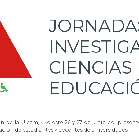
JORNADA
INVESTIG
CIENCIAS
EDUCACI
n de la Uleam, vive este 26 y 27 de junio del present
pación de estudiantes y docentes de universidades.