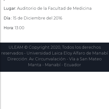
Lugar:
Auditorio de la Facultad de Medicina
Día :
15 de Diciembre del 2016
Hora:
13:00
ULEAM © Copyright 2020, Todos los derechos
reservados - Universidad Laica Eloy Alfaro de Manabí
Dirección: Av. Circunvalación - Vía a San Mateo
Manta - Manabí - Ecuador