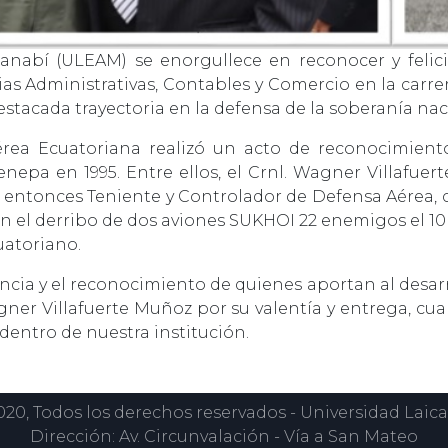
anabí (ULEAM) se enorgullece en reconocer y felici
cias Administrativas, Contables y Comercio en la carr
estacada trayectoria en la defensa de la soberanía nac
érea Ecuatoriana realizó un acto de reconocimiento
Cenepa en 1995. Entre ellos, el Crnl. Wagner Villafu
l entonces Teniente y Controlador de Defensa Aérea, 
n el derribo de dos aviones SUKHOI 22 enemigos el 1
cuatoriano.
a y el reconocimiento de quienes aportan al desarroll
agner Villafuerte Muñoz por su valentía y entrega, 
dentro de nuestra institución.
0, Todos los derechos reservados - Universidad Laica
Dirección: Av. Circunvalación - Vía a San Mateo