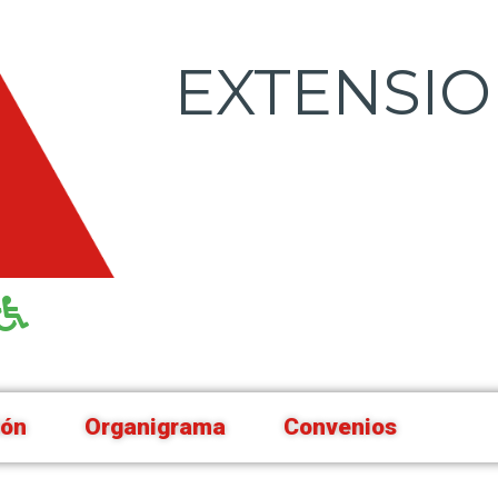
EXTENSI
ión
Organigrama
Convenios