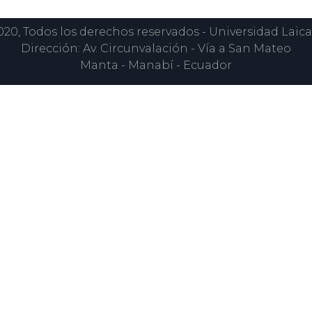
0, Todos los derechos reservados - Universidad Laica
Dirección: Av. Circunvalación - Vía a San Mateo
Manta - Manabí - Ecuador