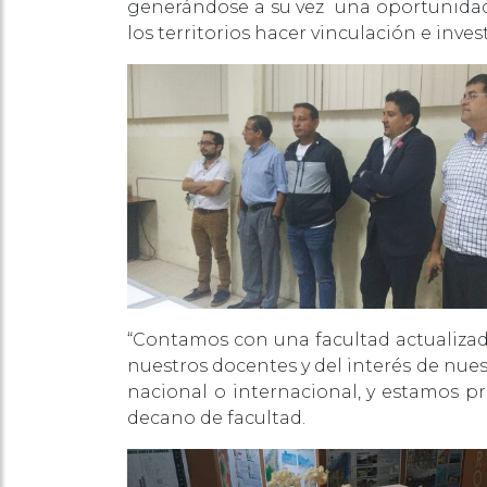
generándose a su vez una oportunidad p
los territorios hacer vinculación e inv
Comment Crypt
“Contamos con una facultad actualizad
nuestros docentes y del interés de nues
Bitcoin chez les
nacional o internacional, y estamos pre
decano de facultad.
Depuis le début des années 2020, le 
des paris sportifs en ligne, y compri