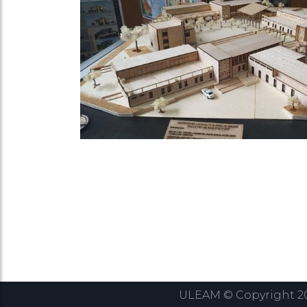
communautés de passionnés de cryptom
accélérée sont multiples : évolution t
transformation progressive du cadre 
d’examiner les mécanismes concrets qui
en France.
Les fondements de l’
L’intégration du Bitcoin chez les opéra
de facteurs économiques et technologiq
du marché. Dès 2017, lors du premier g
commencé à accepter les dépôts en c
époque, le marché français restait lar
l’Autorité Nationale des Jeux (ANJ), a
Ce qui a véritablement changé la donn
portefeuilles numériques et des pla
simple pour le grand public français.
paiement plus rapides, moins coûteuses 
ULEAM © Copyright 202