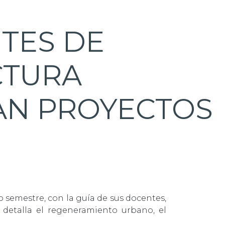
TES DE
CTURA
AN PROYECTOS
o semestre, con la guía de sus docentes,
detalla el regeneramiento urbano, el