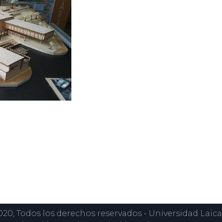
onnaies, touche désormais un public beaucoup plus
echnologique, attentes des parieurs en matière de rap
réglementaire européen. Pour comprendre comment c
 ont permis au Bitcoin de s’installer durablement d
adoption du Bitcoin dans les 
teurs de paris sportifs ne s’est pas faite du jour au l
ues qui ont rendu cette transition à la fois logique 
rand cycle haussier du Bitcoin, plusieurs plateforme
ryptomonnaie, principalement pour attirer une cli
gement hermétique à cette tendance, en raison d’un 
nciennement connue sous le nom de l’ARJEL jusqu’à sa 
e, c’est la combinaison de deux dynamiques parallè
teformes d’échange comme Binance ou Coinbase a re
 De l’autre, les parieurs ont commencé à exprimer u
en frais bancaires et offrant davantage de discrétio
0, Todos los derechos reservados - Universidad Laica