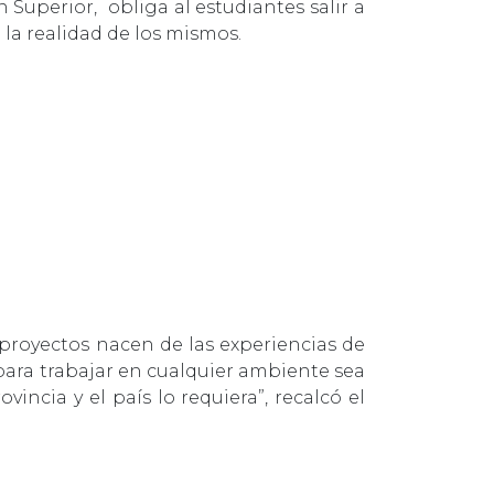
Superior, obliga al estudiantes salir a
 la realidad de los mismos.
que l’essor du
proyectos nacen de las experiencias de
 para trabajar en cualquier ambiente sea
incia y el país lo requiera”, recalcó el
en de paiement reconnu dans l’univers
ntonné aux plateformes offshore ou aux