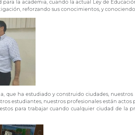
ara la academia, cuando la actual Ley de Educación 
estigación, reforzando sus conocimientos, y conociendo
oSportsbooks expli
a, que ha estudiado y construido ciudades, nuestros 
tros estudiantes, nuestros profesionales están actos
 bookmakers français
stos para trabajar cuando cualquier ciudad de la prov
Bitcoin s’est progressivement imposé comme un moy
s sur le marché français. Ce phénomène, longtemps ca