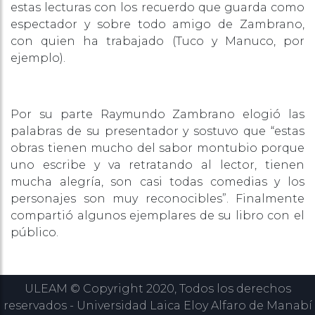
estas lecturas con los recuerdo que guarda como
espectador y sobre todo amigo de Zambrano,
con quien ha trabajado (Tuco y Manuco, por
ejemplo).
Por su parte Raymundo Zambrano elogió las
palabras de su presentador y sostuvo que “estas
obras tienen mucho del sabor montubio porque
uno escribe y va retratando al lector, tienen
mucha alegría, son casi todas comedias y los
personajes son muy reconocibles”. Finalmente
compartió algunos ejemplares de su libro con el
público.
ULEAM © Copyright 2020, Todos los derechos
reservados - Universidad Laica Eloy Alfaro de Manabí