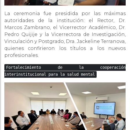
La ceremonia fue presidida por las máximas
autoridades de la institución: el Rector, Dr.
Marcos Zambrano, el Vicerrector Académico, Dr.
Pedro Quijije y la Vicerrectora de Investigación,
Vinculación y Postgrado, Dra. Jackeline Terranova,
quienes confirieron los títulos a los nuevos
profesionales.
What Betzoid Brasil
Fortalecimiento de la cooperación
interinstitucional para la salud mental
Reveals About No
Verification Betting
Practices in Brazil
Brazil’s online betting landscape has undergone