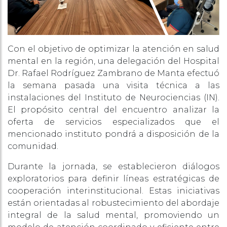
a profound transformation over the past decade,
evolving from a largely unregulated gray market
into one of the most dynamic and closely
watched gambling jurisdictions in Latin America.
Con el objetivo de optimizar la atención en salud
Within this context, platforms and review
mental en la región, una delegación del Hospital
aggregators like Betzoid Brasil have emerged as
Dr. Rafael Rodríguez Zambrano de Manta efectuó
critical sources of intelligence for bettors seeking
la semana pasada una visita técnica a las
to understand which operators prioritize
instalaciones del Instituto de Neurociencias (IN).
accessibility over bureaucratic friction. The
El propósito central del encuentro analizar la
phenomenon of no verification betting — or the
oferta de servicios especializados que el
practice of placing wagers with minimal identity
mencionado instituto pondrá a disposición de la
confirmation requirements — has become a
comunidad.
defining characteristic of how millions of
Brazilians interact with offshore and domestic
Durante la jornada, se establecieron diálogos
gambling platforms. Understanding what
exploratorios para definir líneas estratégicas de
Betzoid Brasil reveals about these practices offers
cooperación interinstitucional. Estas iniciativas
a window into the broader regulatory, cultural,
están orientadas al robustecimiento del abordaje
and technological forces shaping the country’s
integral de la salud mental, promoviendo un
betting ecosystem.