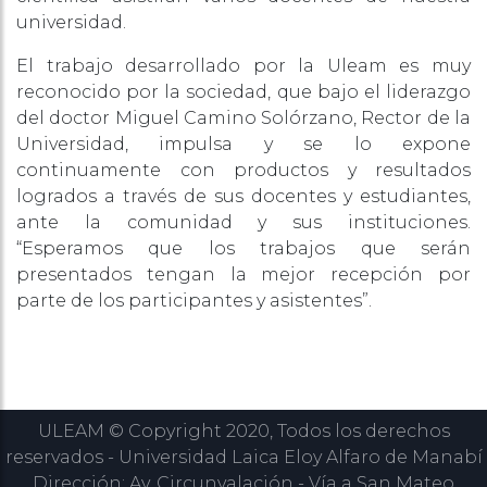
universidad.
El trabajo desarrollado por la Uleam es muy
reconocido por la sociedad, que bajo el liderazgo
del doctor Miguel Camino Solórzano, Rector de la
Universidad, impulsa y se lo expone
continuamente con productos y resultados
logrados a través de sus docentes y estudiantes,
ante la comunidad y sus instituciones.
“Esperamos que los trabajos que serán
presentados tengan la mejor recepción por
parte de los participantes y asistentes”.
ULEAM © Copyright 2020, Todos los derechos
reservados - Universidad Laica Eloy Alfaro de Manabí
Dirección: Av. Circunvalación - Vía a San Mateo