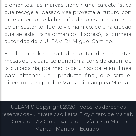
elementos, las marcas tienen una característica
que recoge el pasado y se proyecta al futuro, con
un elemento de la historia, del presente que sea
de un sustento fuerte y dinámico, de una ciudad
que se está transformando”. Expresó, la primera
autoridad de la ULEAM Dr. Miguel Camino.
Finalmente los resultados obtenidos en estas
mesas de trabajo, se pondrán a consideración de
la ciudadanía, por medio de un soporte en línea
para obtener un producto final, que será el
diseño de una posible Marca Ciudad para Manta.
ULEAM © Copyright 2020, Todos los derechos
reservados - Universidad Laica Eloy Alfaro de Manabí
Dirección: Av. Circunvalación - Vía a San Mateo
Manta - Manabí - Ecuador