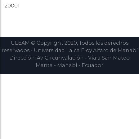
20001
ULEAM © Copyright 2020, Todos los derechos
reservados - Universidad Laica Eloy Alfaro de Manabí
Dirección: Av. Circunvalación - Vía a San Mateo
Manta - Manabí - Ecuador