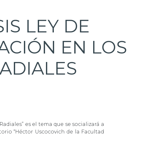
IS LEY DE
ACIÓN EN LOS
ADIALES
diales” es el tema que se socializará a
torio “Héctor Uscocovich de la Facultad