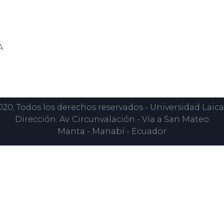
A
0, Todos los derechos reservados - Universidad Laica
Dirección: Av. Circunvalación - Vía a San Mateo
Manta - Manabí - Ecuador