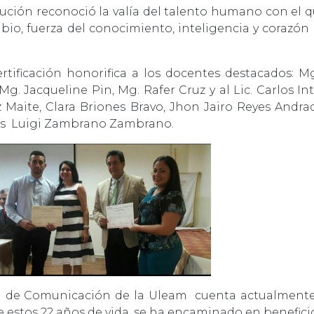
itución reconoció la valía del talento humano con el 
mbio, fuerza del conocimiento, inteligencia y corazó
ificación honorifica a los docentes destacados: Mg
Mg. Jacqueline Pin, Mg. Rafer Cruz y al Lic. Carlos In
 Maite, Clara Briones Bravo, Jhon Jairo Reyes Andra
rios Luigi Zambrano Zambrano.
ad de Comunicación de la Uleam cuenta actualmente 
e estos 22 años de vida, se ha encaminado en benefici